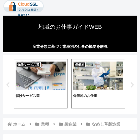
地域のお仕事ガイドWEB
産業分類に基づく業種別の仕事の概要を解説
保険サービス業
保健所
不動
保険サービス業
保健所のお仕事
貸家
ホーム
業種
製造業
なめし革製造業