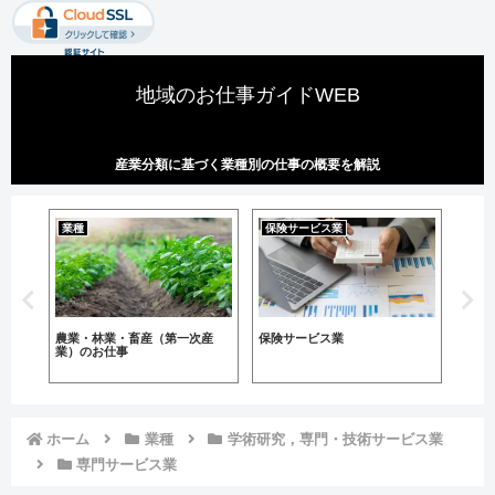
地域のお仕事ガイドWEB
産業分類に基づく業種別の仕事の概要を解説
業種
保険サービス業
業種
農業・林業・畜産（第一次産
保険サービス業
鉱業
業）のお仕事
仕事
ホーム
業種
学術研究，専門・技術サービス業
専門サービス業