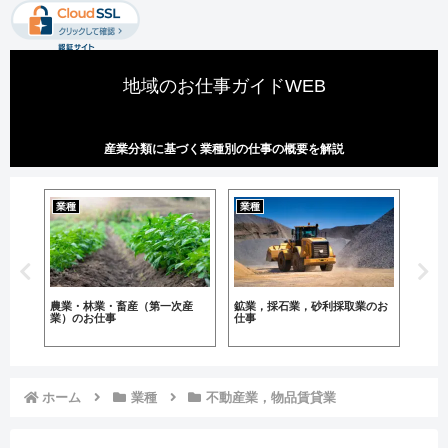
地域のお仕事ガイドWEB
産業分類に基づく業種別の仕事の概要を解説
業種
業種
火葬
農業・林業・畜産（第一次産
鉱業，採石業，砂利採取業のお
火葬
業）のお仕事
仕事
ホーム
業種
不動産業，物品賃貸業