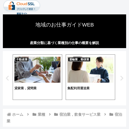
地域のお仕事ガイドWEB
産業分類に基づく業種別の仕事の概要を解説
不動産業
運輸業，郵便業
専門
貸家業，貸間業
集配利用運送業
学術
業の
ホーム
業種
宿泊業，飲食サービス業
宿泊
業