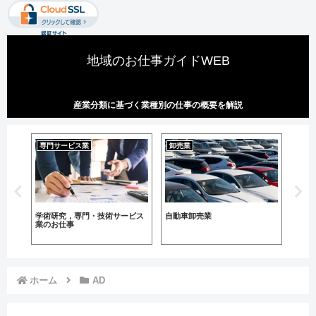
地域のお仕事ガイドWEB
産業分類に基づく業種別の仕事の概要を解説
専門サービス業
卸売業
畜産
学術研究，専門・技術サービス
自動車卸売業
畜産
業のお仕事
ホーム
AD