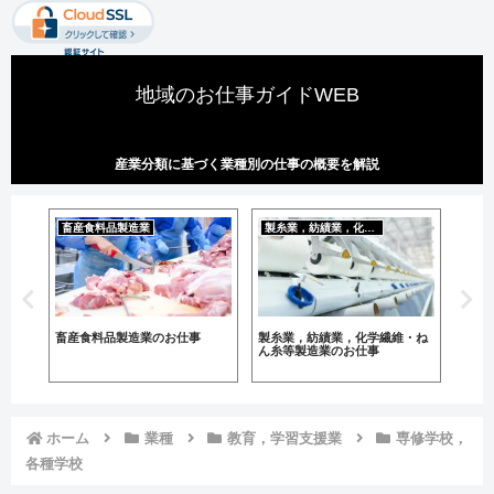
地域のお仕事ガイドWEB
産業分類に基づく業種別の仕事の概要を解説
畜産食料品製造業
製糸業，紡績業，化学繊維・ねん糸等製造業
業種
ス業
畜産食料品製造業のお仕事
製糸業，紡績業，化学繊維・ね
鉱業
ん糸等製造業のお仕事
仕事
ホーム
業種
教育，学習支援業
専修学校，
各種学校