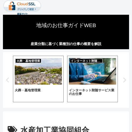
地域のお仕事ガイドWEB
産業分類に基づく業種別の仕事の概要を解説
火葬・墓地管理業
インターネット附随サービス業
娯楽
産
火葬・墓地管理業
インターネット附随サービス業
生活
のお仕事
お仕
水産加工業協同組合