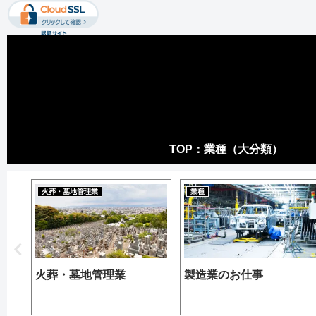
TOP：業種（大分類）
火葬・墓地管理業
業種
火葬・墓地管理業
製造業のお仕事