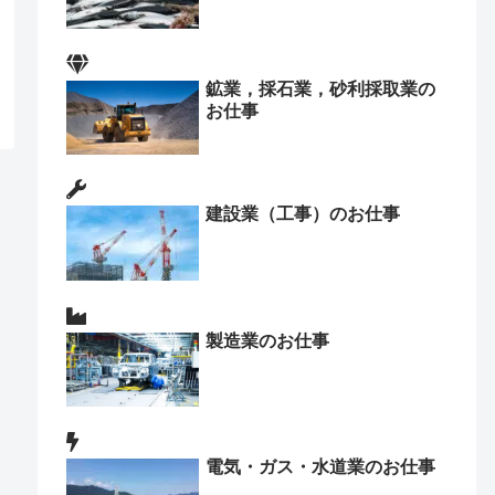
鉱業，採石業，砂利採取業の
お仕事
建設業（工事）のお仕事
製造業のお仕事
電気・ガス・水道業のお仕事