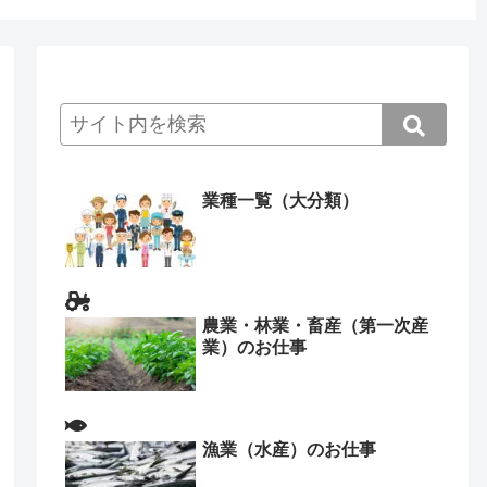
業種一覧（大分類）
農業・林業・畜産（第一次産
業）のお仕事
漁業（水産）のお仕事