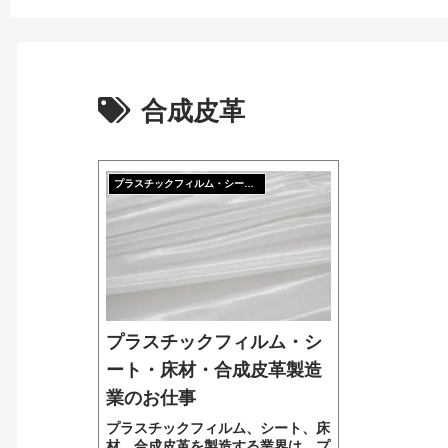
合成皮革
プラスチックフィルム・シート・床材・合成皮革製造業
プラスチックフィルム・シ
ート・床材・合成皮革製造
業のお仕事
プラスチックフィルム、シート、床
材、合成皮革を製造する業界は、プ