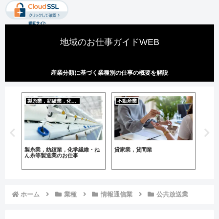
地域のお仕事ガイドWEB
産業分類に基づく業種別の仕事の概要を解説
製糸業，紡績業，化学繊維・ねん糸等製造業
不動産業
と畜
製糸業，紡績業，化学繊維・ね
貸家業，貸間業
と畜
ん糸等製造業のお仕事
ホーム
業種
情報通信業
公共放送業