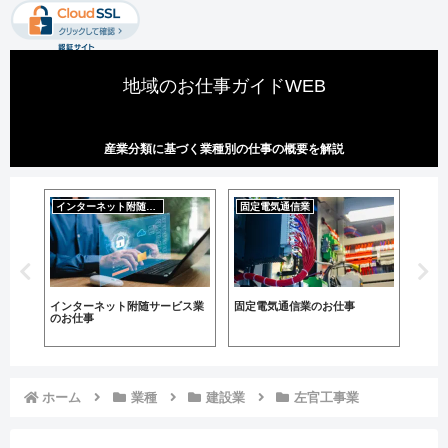
地域のお仕事ガイドWEB
産業分類に基づく業種別の仕事の概要を解説
インターネット附随サービス業
固定電気通信業
運輸
のお
インターネット附随サービス業
固定電気通信業のお仕事
集配
のお仕事
ホーム
業種
建設業
左官工事業