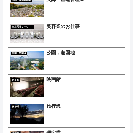
火葬・墓地管理業
美容業のお仕事
生活関連サービス業
公園，遊園地
公園，遊園地
映画館
娯楽業
旅行業
旅行業
理容業