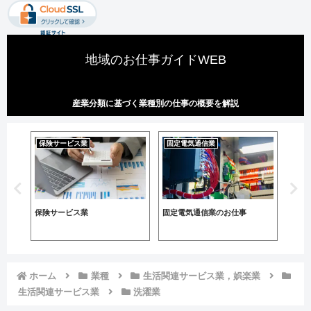
地域のお仕事ガイドWEB
産業分類に基づく業種別の仕事の概要を解説
保険サービス業
固定電気通信業
保険サービス業
固定電気通信業のお仕事
製糸
ん糸
ホーム
業種
生活関連サービス業，娯楽業
生活関連サービス業
洗濯業