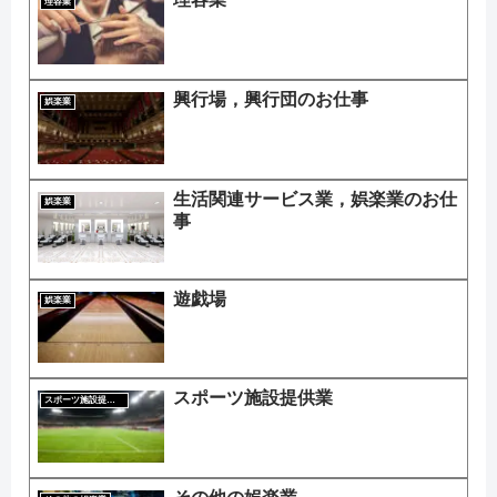
理容業
興行場，興行団のお仕事
娯楽業
生活関連サービス業，娯楽業のお仕
娯楽業
事
遊戯場
娯楽業
スポーツ施設提供業
スポーツ施設提供業