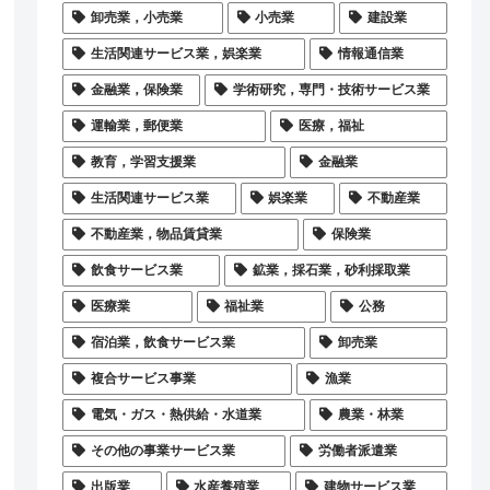
卸売業，小売業
小売業
建設業
生活関連サービス業，娯楽業
情報通信業
金融業，保険業
学術研究，専門・技術サービス業
運輸業，郵便業
医療，福祉
教育，学習支援業
金融業
生活関連サービス業
娯楽業
不動産業
不動産業，物品賃貸業
保険業
飲食サービス業
鉱業，採石業，砂利採取業
医療業
福祉業
公務
宿泊業，飲食サービス業
卸売業
複合サービス事業
漁業
電気・ガス・熱供給・水道業
農業・林業
その他の事業サービス業
労働者派遣業
出版業
水産養殖業
建物サービス業