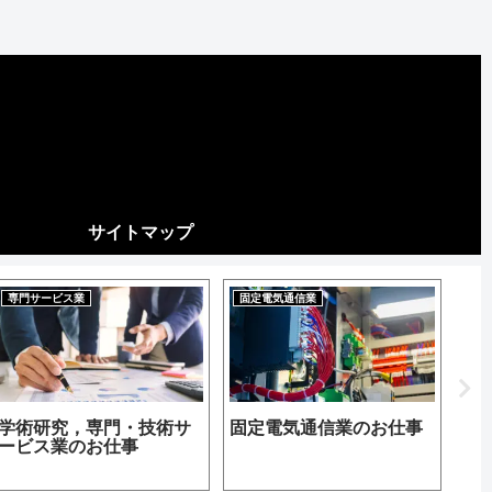
サイトマップ
専門サービス業
固定電気通信業
不
学術研究，専門・技術サ
固定電気通信業のお仕事
貸
ービス業のお仕事